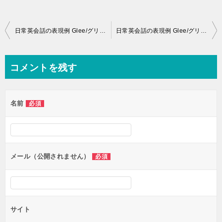
投
日常英会話の表現例 Glee/グリー シーズン1第1話Part 4
日常英会話の表現例 Glee/グリー シーズン1第1話Part 5
稿
ナ
コメントを残す
ビ
ゲ
名前
必須
ー
シ
ョ
ン
メール（公開されません）
必須
サイト