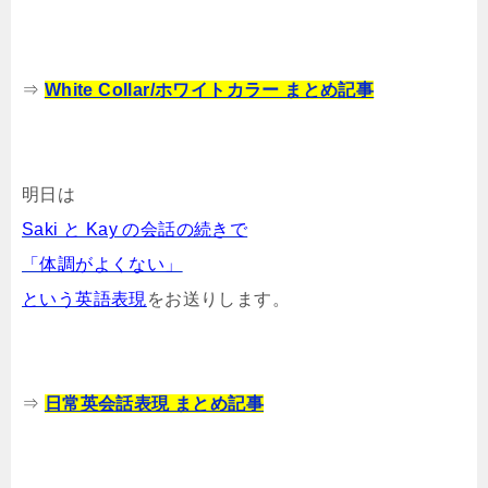
⇒
White Collar/ホワイトカラー まとめ記事
明日は
Saki と Kay の会話の続きで
「体調がよくない」
という英語表現
をお送りします。
⇒
日常英会話表現 まとめ記事