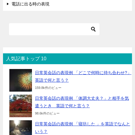
電話に出る時の表現
人気記事トップ 10
日常英会話の表現例 「どこで何時に待ち合わせ?」
英語で何と言う？
159.8k件のビュー
日常英会話の表現例 「体調大丈夫？」と相手を気
遣うとき 英語で何と言う？
98.6k件のビュー
日常英会話の表現例 「寝坊した 」を英語でなんと
いう？