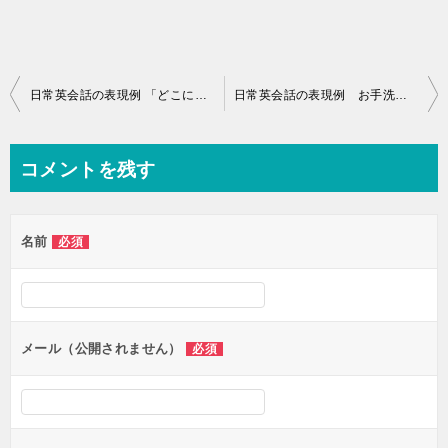
投
日常英会話の表現例 「どこにも行かない」 を英語で言うと？
日常英会話の表現例 お手洗いに行く時
稿
ナ
コメントを残す
ビ
ゲ
名前
必須
ー
シ
ョ
ン
メール（公開されません）
必須