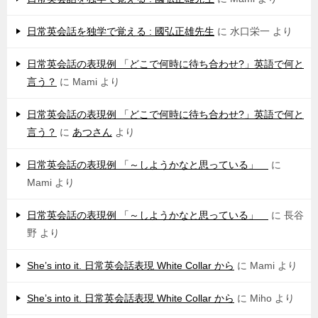
日常英会話を独学で覚える : 國弘正雄先生
に
水口栄一
より
日常英会話の表現例 「どこで何時に待ち合わせ?」英語で何と
言う？
に
Mami
より
日常英会話の表現例 「どこで何時に待ち合わせ?」英語で何と
言う？
に
あつさん
より
日常英会話の表現例 「～しようかなと思っている」
に
Mami
より
日常英会話の表現例 「～しようかなと思っている」
に
長谷
野
より
She’s into it. 日常英会話表現 White Collar から
に
Mami
より
She’s into it. 日常英会話表現 White Collar から
に
Miho
より