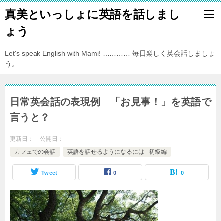
真美といっしょに英語を話しまし
ょう
Let's speak English with Mami! ………… 毎日楽しく英会話しましょ
う。
日常英会話の表現例 「お見事！」を英語で
言うと？
更新日：
公開日：
カフェでの会話
英語を話せるようになるには - 初級編
Tweet
0
0