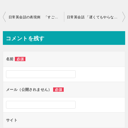
投
日常英会話の表現例 「すごいね」 英語で言うと？ Part 1
日常英会話 「遅くてもやらないよりはまし」
稿
ナ
コメントを残す
ビ
ゲ
名前
必須
ー
シ
ョ
ン
メール（公開されません）
必須
サイト