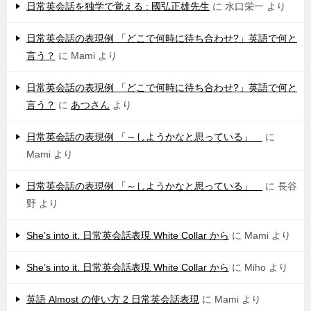
日常英会話を独学で覚える : 國弘正雄先生
に
水口栄一
より
日常英会話の表現例 「どこで何時に待ち合わせ?」英語で何と
言う？
に
Mami
より
日常英会話の表現例 「どこで何時に待ち合わせ?」英語で何と
言う？
に
あつさん
より
日常英会話の表現例 「～しようかなと思っている」
に
Mami
より
日常英会話の表現例 「～しようかなと思っている」
に
長谷
野
より
She’s into it. 日常英会話表現 White Collar から
に
Mami
より
She’s into it. 日常英会話表現 White Collar から
に
Miho
より
英語 Almost の使い方 2 日常英会話表現
に
Mami
より