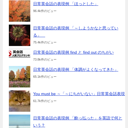
日常英会話の表現例 「ほっとした」
96.4k件のビュー
日常英会話の表現例 「～しようかなと思ってい
る」
75.4k件のビュー
日常英会話の表現例 find と find out のちがい
73.8k件のビュー
日常英会話の表現例 「体調がよくなってきた」
65.1k件のビュー
You must be ～「～にちがいない」日常英会話表現
61.7k件のビュー
日常英会話の表現例 「酔っ払った」を英語で何と
いう？