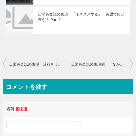
日常英会話の表現 「オススメする」 英語で何と
言う？ Part 2
投
日常英会話の表現 遅れそうな理由 英語で
日常英会話の表現例 「なかなか来ないね」 Part 1
稿
ナ
コメントを残す
ビ
ゲ
名前
必須
ー
シ
ョ