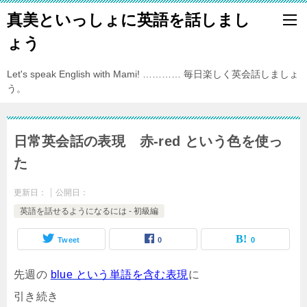
真美といっしょに英語を話しまし
ょう
Let's speak English with Mami! ………… 毎日楽しく英会話しましょ
う。
日常英会話の表現 赤-red という色を使っ
た
更新日：
公開日：
英語を話せるようになるには - 初級編
Tweet
0
0
先週の
blue という単語を含む表現
に
引き続き