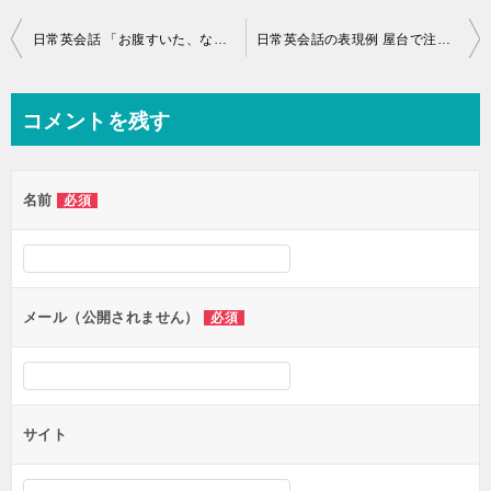
投
日常英会話 「お腹すいた、なにか食べよう」
日常英会話の表現例 屋台で注文する時
稿
ナ
コメントを残す
ビ
ゲ
名前
必須
ー
シ
ョ
ン
メール（公開されません）
必須
サイト