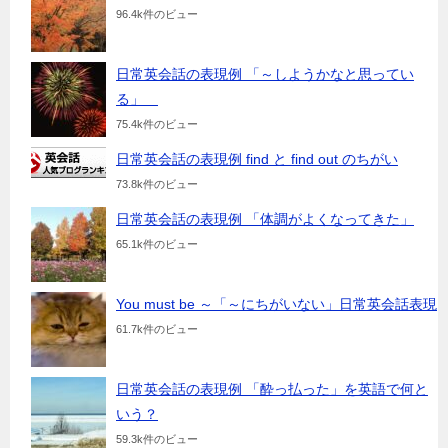
96.4k件のビュー
日常英会話の表現例 「～しようかなと思ってい
る」
75.4k件のビュー
日常英会話の表現例 find と find out のちがい
73.8k件のビュー
日常英会話の表現例 「体調がよくなってきた」
65.1k件のビュー
You must be ～「～にちがいない」日常英会話表現
61.7k件のビュー
日常英会話の表現例 「酔っ払った」を英語で何と
いう？
59.3k件のビュー