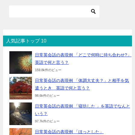
人気記事トップ 10
日常英会話の表現例 「どこで何時に待ち合わせ?」
英語で何と言う？
159.8k件のビュー
日常英会話の表現例 「体調大丈夫？」と相手を気
遣うとき 英語で何と言う？
98.6k件のビュー
日常英会話の表現例 「寝坊した 」を英語でなんと
いう？
97.7k件のビュー
日常英会話の表現例 「ほっとした」