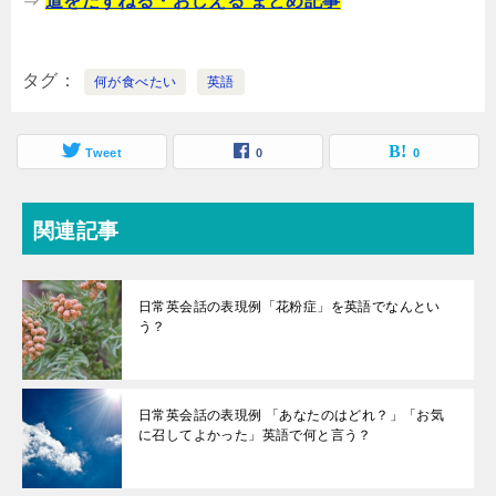
⇒
道をたずねる・おしえる まとめ記事
タグ
何が食べたい
英語
Tweet
0
0
関連記事
日常英会話の表現例「花粉症」を英語でなんとい
う？
日常英会話の表現例 「あなたのはどれ？」「お気
に召してよかった」英語で何と言う？