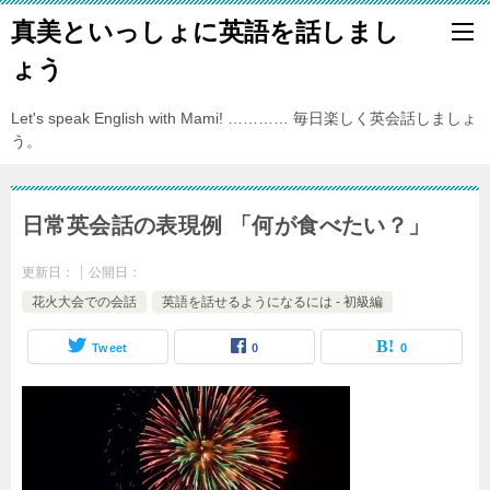
真美といっしょに英語を話しまし
ょう
Let's speak English with Mami! ………… 毎日楽しく英会話しましょ
う。
日常英会話の表現例 「何が食べたい？」
更新日：
公開日：
花火大会での会話
英語を話せるようになるには - 初級編
Tweet
0
0