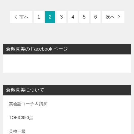
前へ
1
2
3
4
5
6
次へ
倉敷真美の Facebook ページ
倉敷真美について
英会話コーチ & 講師
TOEIC990点
英検一級