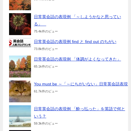
日常英会話の表現例 「～しようかなと思ってい
る」
75.4k件のビュー
日常英会話の表現例 find と find out のちがい
73.8k件のビュー
日常英会話の表現例 「体調がよくなってきた」
65.1k件のビュー
You must be ～「～にちがいない」日常英会話表現
61.7k件のビュー
日常英会話の表現例 「酔っ払った」を英語で何と
いう？
59.3k件のビュー