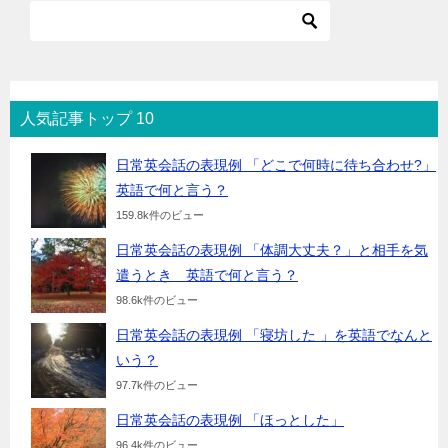
人気記事トップ 10
日常英会話の表現例 「どこで何時に待ち合わせ?」
英語で何と言う？
159.8k件のビュー
日常英会話の表現例 「体調大丈夫？」と相手を気
遣うとき 英語で何と言う？
98.6k件のビュー
日常英会話の表現例 「寝坊した 」を英語でなんと
いう？
97.7k件のビュー
日常英会話の表現例 「ほっとした」
96.4k件のビュー